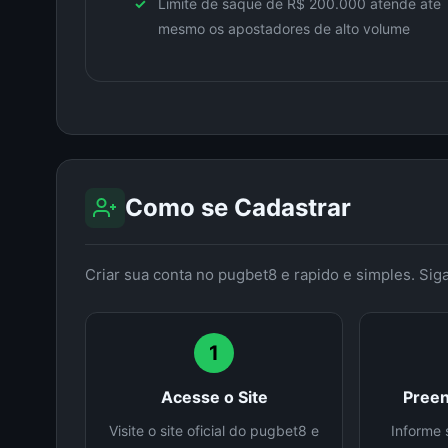
Limite de saque de R$ 200.000 atende ate
mesmo os apostadores de alto volume
Como se Cadastrar
Criar sua conta no pugbet8 e rapido e simples. Sig
1
Acesse o Site
Preen
Visite o site oficial do pugbet8 e
Informe 