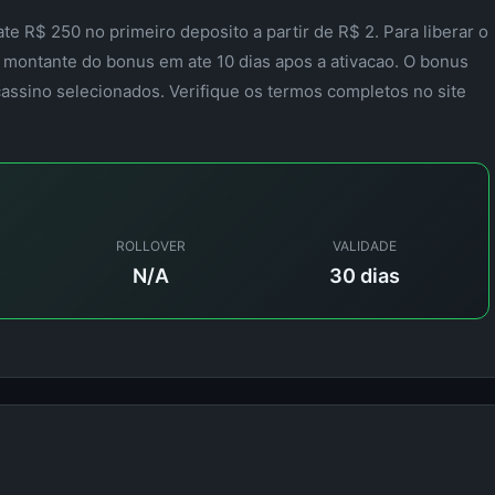
 R$ 250 no primeiro deposito a partir de R$ 2. Para liberar o
o montante do bonus em ate 10 dias apos a ativacao. O bonus
assino selecionados. Verifique os termos completos no site
ROLLOVER
VALIDADE
N/A
30 dias