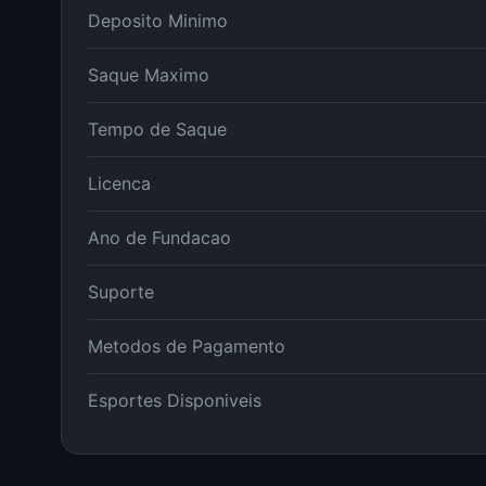
Deposito Minimo
Saque Maximo
Tempo de Saque
Licenca
Ano de Fundacao
Suporte
Metodos de Pagamento
Esportes Disponiveis