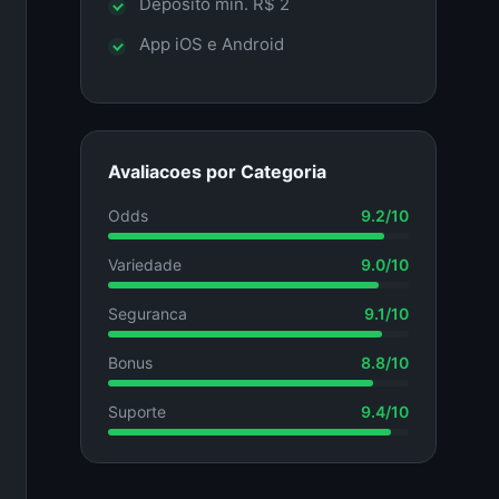
Deposito min. R$ 2
App iOS e Android
Avaliacoes por Categoria
Odds
9.2/10
Variedade
9.0/10
Seguranca
9.1/10
Bonus
8.8/10
Suporte
9.4/10