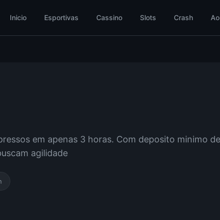
Inicio
Esportivas
Cassino
Slots
Crash
Ao
pressos em apenas 3 horas. Com deposito minimo de
buscam agilidade
h