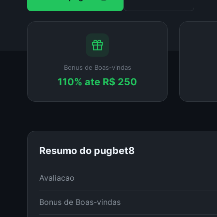
Bonus de Boas-vindas
110% ate R$ 250
Resumo do pugbet8
Avaliacao
Bonus de Boas-vindas