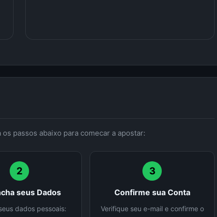
a os passos abaixo para comecar a apostar:
2
3
cha seus Dados
Confirme sua Conta
seus dados pessoais:
Verifique seu e-mail e confirme o