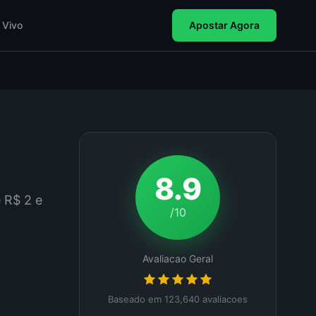
 Vivo
Apostar Agora
8.9
 R$ 2 e
/10
Avaliacao Geral
Baseado em 123,640 avaliacoes