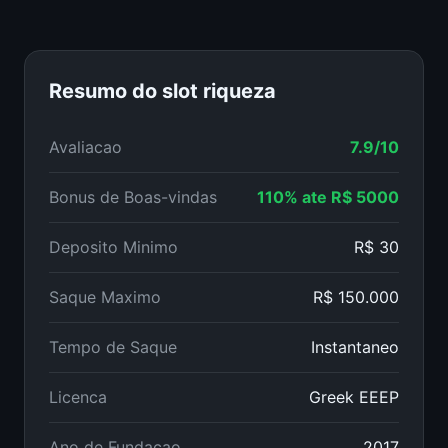
Resumo do slot riqueza
Avaliacao
7.9/10
Bonus de Boas-vindas
110% ate R$ 5000
Deposito Minimo
R$ 30
Saque Maximo
R$ 150.000
Tempo de Saque
Instantaneo
Licenca
Greek EEEP
Ano de Fundacao
2017