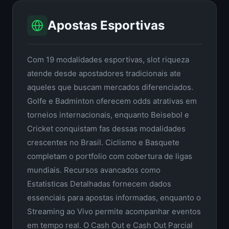
Apostas Esportivas
Com 19 modalidades esportivas, slot riqueza
atende desde apostadores tradicionais ate
aqueles que buscam mercados diferenciados.
Golfe e Badminton oferecem odds atrativas em
torneios internacionais, enquanto Beisebol e
Cricket conquistam fas dessas modalidades
crescentes no Brasil. Ciclismo e Basquete
completam o portfolio com cobertura de ligas
mundiais. Recursos avancados como
Estatisticas Detalhadas fornecem dados
essenciais para apostas informadas, enquanto o
Streaming ao Vivo permite acompanhar eventos
em tempo real. O Cash Out e Cash Out Parcial