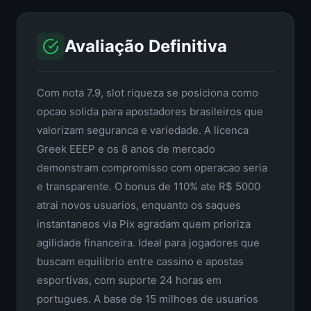
Avaliação Definitiva
Com nota 7.9, slot riqueza se posiciona como
opcao solida para apostadores brasileiros que
valorizam seguranca e variedade. A licenca
Greek EEEP e os 8 anos de mercado
demonstram compromisso com operacao seria
e transparente. O bonus de 110% ate R$ 5000
atrai novos usuarios, enquanto os saques
instantaneos via Pix agradam quem prioriza
agilidade financeira. Ideal para jogadores que
buscam equilibrio entre cassino e apostas
esportivas, com suporte 24 horas em
portugues. A base de 15 milhoes de usuarios