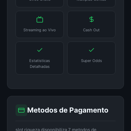
Streaming ao Vivo
Cash Out
Estatisticas
Super Odds
Detalhadas
Metodos de Pagamento
slot riqueza disponibiliza 7 metodos de