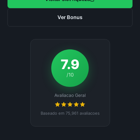
Ver Bonus
7.9
/10
Avaliacao Geral
Baseado em 75,961 avaliacoes