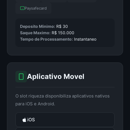
Paysafecard
Deposito Minimo:
R$ 30
Saque Maximo:
R$ 150.000
Tempo de Processamento:
Instantaneo
Aplicativo Movel
O slot riqueza disponibiliza aplicativos nativos
para iOS e Android.
iOS