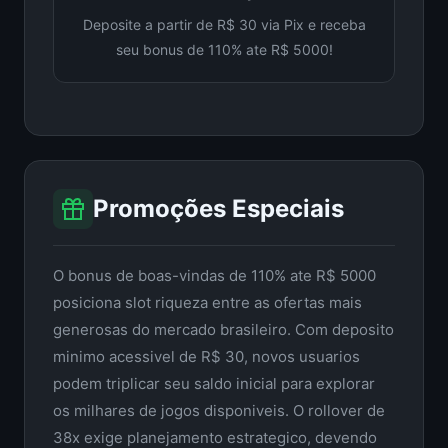
Deposite a partir de R$ 30 via Pix e receba
seu bonus de 110% ate R$ 5000!
Promoções Especiais
O bonus de boas-vindas de 110% ate R$ 5000
posiciona slot riqueza entre as ofertas mais
generosas do mercado brasileiro. Com deposito
minimo acessivel de R$ 30, novos usuarios
podem triplicar seu saldo inicial para explorar
os milhares de jogos disponiveis. O rollover de
38x exige planejamento estrategico, devendo