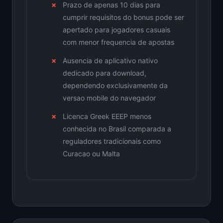
Prazo de apenas 10 dias para
cumprir requisitos do bonus pode ser
apertado para jogadores casuais
com menor frequencia de apostas
Ausencia de aplicativo nativo
dedicado para download,
dependendo exclusivamente da
versao mobile do navegador
Licenca Greek EEEP menos
conhecida no Brasil comparada a
reguladores tradicionais como
Curacao ou Malta