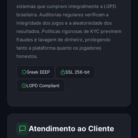
sistemas que cumprem integralmente a LGPD
brasileira. Auditorias regulares verificam a
integridade dos jogos e a aleatoriedade dos
resultados. Politicas rigorosas de KYC previnem
fraudes e lavagem de dinheiro, protegendo
tanto a plataforma quanto os jogadores
honestos.
Greek EEEP
SSL 256-bit
LGPD Compliant
Atendimento ao Cliente