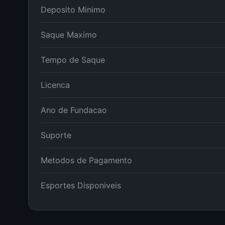
Deposito Minimo
Saque Maximo
Tempo de Saque
Licenca
Ano de Fundacao
Suporte
Metodos de Pagamento
Esportes Disponiveis