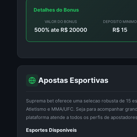
Detalhes do Bonus
VALOR DO BONUS
DEPOSITO MINIMO
500% ate R$ 20000
R$ 15
Apostas Esportivas
Suprema bet oferece uma selecao robusta de 15 es
Atletismo e MMA/UFC. Seja para acompanhar grande
plataforma atende a todos os perfis de apostadores
Esportes Disponiveis