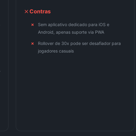
Contras
m
Sem aplicativo dedicado para iOS e
Android, apenas suporte via PWA
Rollover de 30x pode ser desafiador para
jogadores casuais
,