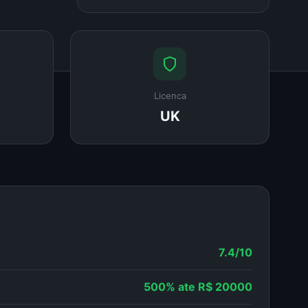
Licenca
UK
7.4/10
500% ate R$ 20000