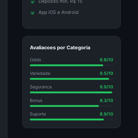
Deposito min. R$ 15
App iOS e Android
Avaliacoes por Categoria
Odds
8.8/10
Variedade
9.5/10
Seguranca
9.9/10
Bonus
8.3/10
Suporte
8.9/10