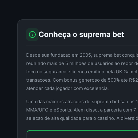
Conheça o suprema bet
Desde sua fundacao em 2005, suprema bet conquist
reunindo mais de 5 milhoes de usuarios ao redor 
foco na seguranca e licenca emitida pela UK Gambl
transacoes. Com bonus generoso de 500% ate R$20
atender cada jogador com excelencia.
Uma das maiores atracoes de suprema bet sao os 15
MMA/UFC e eSports. Alem disso, a parceria com 7 
selecao de alta qualidade para o cassino. A divers