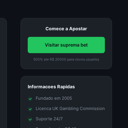
Comece a Apostar
Visitar suprema bet
500% ate R$ 20000 para novos usuarios
Informacoes Rapidas
Fundado em 2005
Licenca UK Gambling Commission
Suporte 24/7