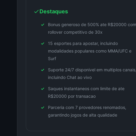
Destaques
Bonus generoso de 500% ate R$20000 co
rollover competitivo de 30x
15 esportes para apostar, incluindo
modalidades populares como MMA/UFC e
Surf
Suporte 24/7 disponivel em multiplos canais
incluindo Chat ao vivo
Saques instantaneos com limite de ate
R$20000 por transacao
Parceria com 7 provedores renomados,
garantindo jogos de alta qualidade