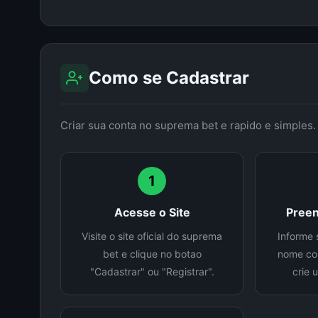
Como se Cadastrar
Criar sua conta no suprema bet e rapido e simples.
1
Acesse o Site
Preen
Visite o site oficial do suprema
Informe 
bet e clique no botao
nome com
"Cadastrar" ou "Registrar".
crie 