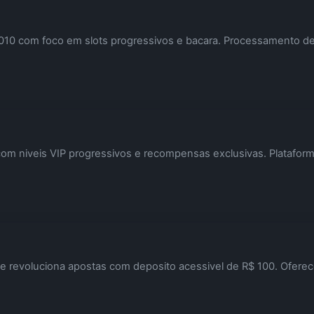
2010 com foco em slots progressivos e bacara. Processamento d
com niveis VIP progressivos e recompensas exclusivas. Plataform
ue revoluciona apostas com deposito acessivel de R$ 100. Ofer