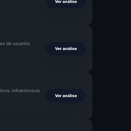
Ver análise
es de usuarios
Ver análise
ivos. Infraestrutura
Ver análise