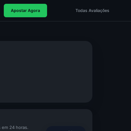
Apostar Agora
Todas Avaliações
s em 24 horas.