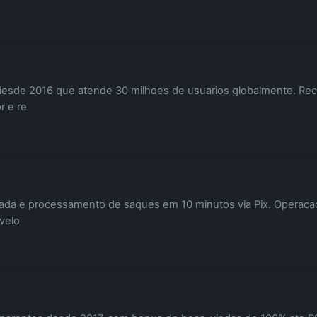
desde 2016 que atende 30 milhoes de usuarios globalmente. Re
r e re
izada e processamento de saques em 10 minutos via Pix. Operac
velo