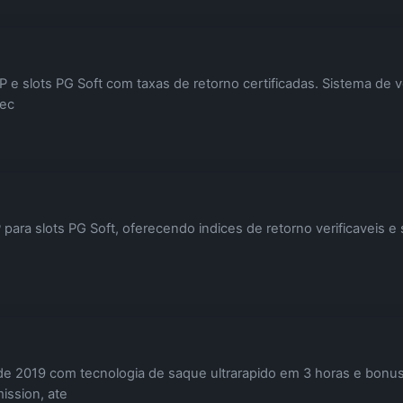
e slots PG Soft com taxas de retorno certificadas. Sistema de v
pec
ara slots PG Soft, oferecendo indices de retorno verificaveis e
de 2019 com tecnologia de saque ultrarapido em 3 horas e bonu
ssion, ate