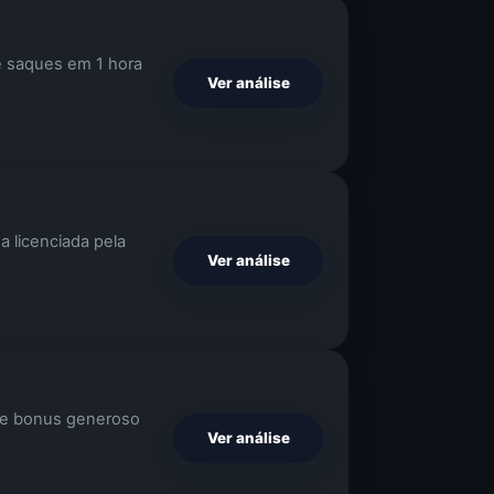
e saques em 1 hora
Ver análise
a licenciada pela
Ver análise
ece bonus generoso
Ver análise