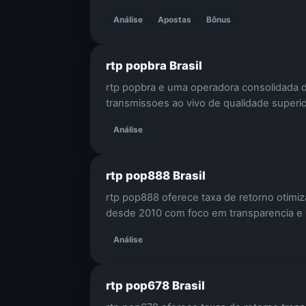
Análise
Apostas
Bônus
rtp popbra Brasil
rtp popbra e uma operadora consolidada 
transmissoes ao vivo de qualidade superio
Análise
rtp pop888 Brasil
rtp pop888 oferece taxa de retorno otim
desde 2010 com foco em transparencia e 
Análise
rtp pop678 Brasil