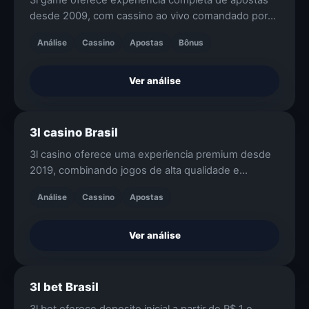
3l game oferece experiencia completa de apostas
desde 2009, com cassino ao vivo comandado por
dealers profissionais, 19 modalidades esportivas e
Análise
Cassino
Apostas
Bônus
bonus inicial d
Ver análise
3l casino Brasil
3l casino oferece uma experiencia premium desde
2019, combinando jogos de alta qualidade e
apostas esportivas para mais de 5 milhoes de
Análise
Cassino
Apostas
usuarios globalmente.
Ver análise
3l bet Brasil