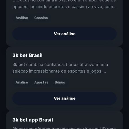
O 3k casino combina inovacao e um amplo leque de
opcoes, incluindo esportes e cassino ao vivo, com
suporte confiavel e pagamentos instantaneos.
Análise
Cassino
Ver análise
3k bet Brasil
3k bet combina confianca, bonus atrativo e uma
selecao impressionante de esportes e jogos.
Desde 2013, atrai milhoes com recursos modernos
Análise
Apostas
Bônus
e suporte rapido.
Ver análise
3k bet app Brasil