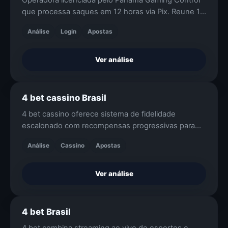
Operadora licenciada pelo Panama Gaming Control
que processa saques em 12 horas via Pix. Reune 15
milhoes de usuarios ativos desde 2021 com
Análise
Login
Apostas
cobertura de 19 moda
Ver análise
4 bet cassino Brasil
4 bet cassino oferece sistema de fidelidade
escalonado com recompensas progressivas para
jogadores regulares. Fundado em 2020, conquistou
Análise
Cassino
Apostas
15 milhoes de usuarios
Ver análise
4 bet Brasil