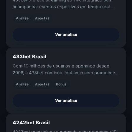
439bet oferece streaming ao vivo integrado para
acompanhar eventos esportivos em tempo real.
Saques processados em apenas 2 horas com limite
Análise
Apostas
de R$ 500.000 por t
Ver análise
433bet Brasil
Com 10 milhoes de usuarios e operando desde
2006, a 433bet combina confianca com promocoes
atrativas, como bonus de 320%. Licenciada em
Análise
Apostas
Bônus
Anjouan, garante seguran
Ver análise
4242bet Brasil