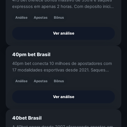
415 bet oferece bonus massivo de 350% e saques
expressos em apenas 2 horas. Com deposito inicial
de R$ 1 e limite de saque de R$ 75.000, atende 15
Análise
Apostas
Bônus
milhoes de us
Ver análise
40pm bet Brasil
40pm bet conecta 10 milhoes de apostadores com
17 modalidades esportivas desde 2021. Saques
rapidos em 12 horas e bonus de boas-vindas de
Análise
Apostas
Bônus
450% ate R$ 450 com ro
Ver análise
40bet Brasil