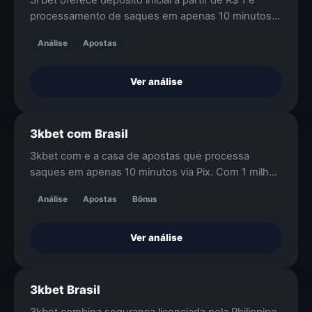
3l bet oferece deposito inicial a partir de R$ 1 e
processamento de saques em apenas 10 minutos.
Licenciada pelo Czech Ministry of Finance desde
Análise
Apostas
2016, conta com
Ver análise
3kbet com Brasil
3kbet com e a casa de apostas que processa
saques em apenas 10 minutos via Pix. Com 1 milhao
de usuarios ativos e bonus de 200% ate R$ 7000,
Análise
Apostas
Bônus
oferece experiencia
Ver análise
3kbet Brasil