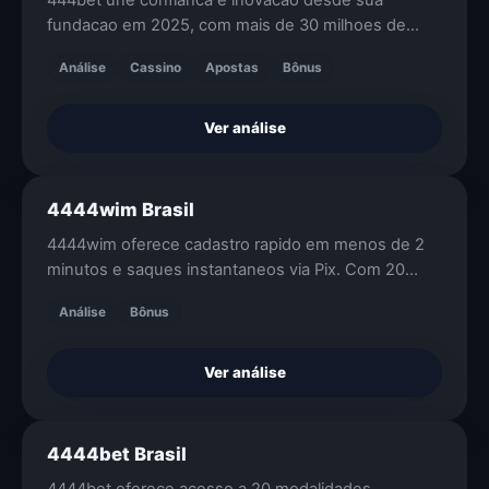
444bet une confianca e inovacao desde sua
fundacao em 2025, com mais de 30 milhoes de
usuarios. Bonus generoso, esportes variados e
Análise
Cassino
Apostas
Bônus
cassino de alta qualidade.
Ver análise
4444wim Brasil
4444wim oferece cadastro rapido em menos de 2
minutos e saques instantaneos via Pix. Com 20
milhoes de usuarios ativos, a casa combina bonus
Análise
Bônus
agressivo de 320% c
Ver análise
4444bet Brasil