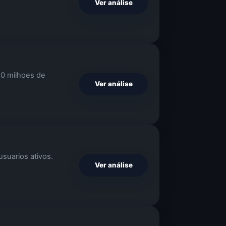
Ver análise
20 milhoes de
Ver análise
suarios ativos.
Ver análise