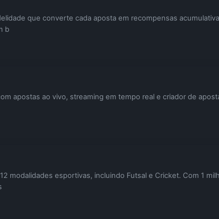
idelidade que converte cada aposta em recompensas acumulati
m b
om apostas ao vivo, streaming em tempo real e criador de apost
2 modalidades esportivas, incluindo Futsal e Cricket. Com 1 mil
s