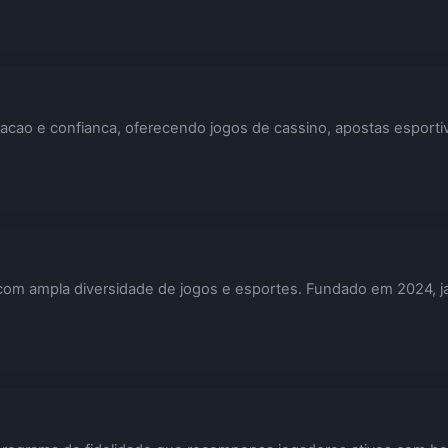
cao e confianca, oferecendo jogos de cassino, apostas esporti
om ampla diversidade de jogos e esportes. Fundado em 2024, j