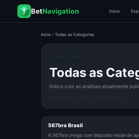
Bet
Navigation
Inicio
Esp
Início
›
Todas as Categorias
Índice Atualizado
Todas as Cate
Índice com as análises atualmente publ
7363 páginas atuais · página 62 de 74
567bra Brasil
A 567bra chega com deposito inicial de a