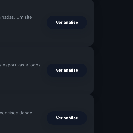
lhadas. Um site
Ver análise
 esportivas e jogos
Ver análise
icenciada desde
Ver análise