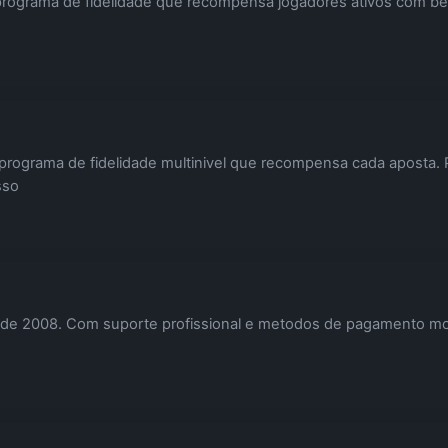
rograma de fidelidade que recompensa jogadores ativos com ben
rograma de fidelidade multinivel que recompensa cada aposta. 
sso
sde 2008. Com suporte profissional e metodos de pagamento m