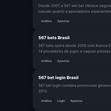
Desde 2007, a 567 win bet oferece segura
casuais quanto a apostadores experientes
Análise
Apostas
567 bets Brasil
567 bets opera desde 2009 com licenca Sp
14 provedores de jogos e saques process
Análise
Apostas
567 bet login Brasil
567 bet login combina promocoes genero
2013.
Análise
Login
Apostas