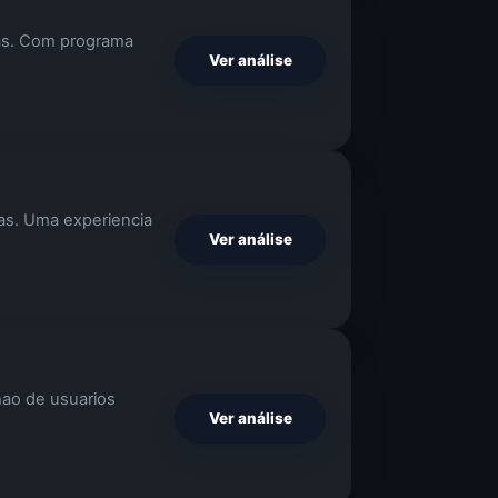
vas. Com programa
Ver análise
as. Uma experiencia
Ver análise
hao de usuarios
Ver análise