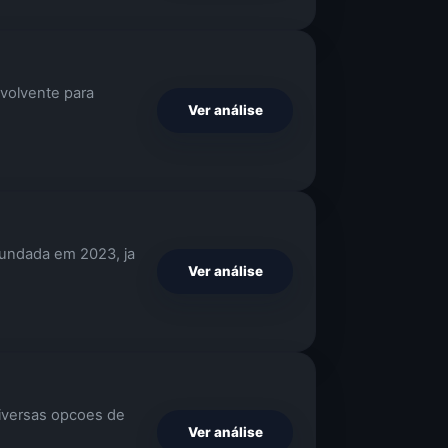
volvente para
Ver análise
Fundada em 2023, ja
Ver análise
diversas opcoes de
Ver análise