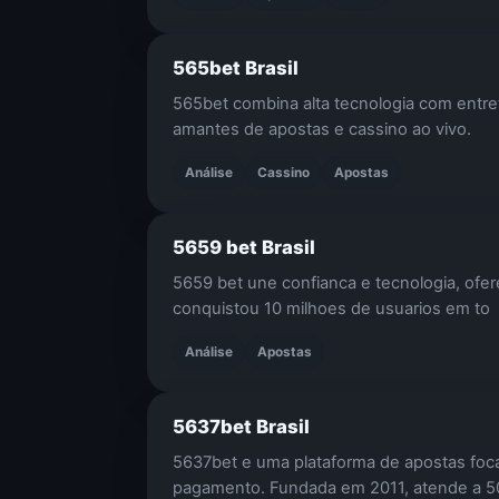
565bet Brasil
565bet combina alta tecnologia com entr
amantes de apostas e cassino ao vivo.
Análise
Cassino
Apostas
5659 bet Brasil
5659 bet une confianca e tecnologia, ofe
conquistou 10 milhoes de usuarios em to
Análise
Apostas
5637bet Brasil
5637bet e uma plataforma de apostas foc
pagamento. Fundada em 2011, atende a 5