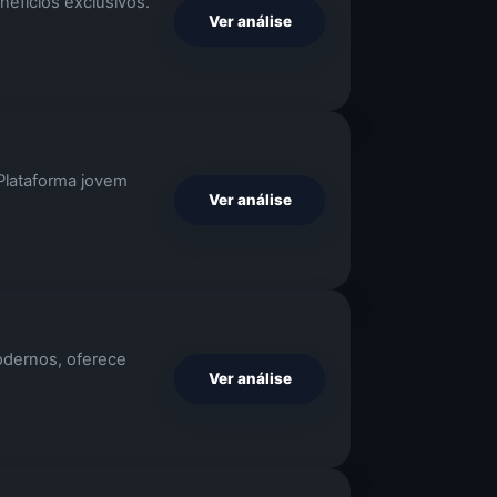
eficios exclusivos.
Ver análise
Plataforma jovem
Ver análise
odernos, oferece
Ver análise