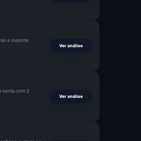
vas e suporte
Ver análise
a conta com 2
Ver análise