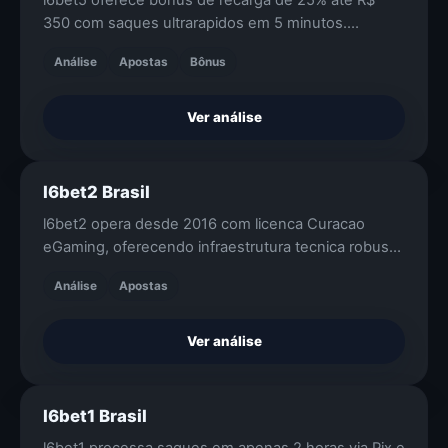
l6bet5 oferece bonus de recarga de 25% ate R$
350 com saques ultrarapidos em 5 minutos.
Licenciada pela Alderney Gambling Control desde
Análise
Apostas
Bônus
2017, atende 5 milhoes d
Ver análise
l6bet2 Brasil
l6bet2 opera desde 2016 com licenca Curacao
eGaming, oferecendo infraestrutura tecnica robusta
para 10 milhoes de usuarios. Sistema de saques
Análise
Apostas
processados em 2 h
Ver análise
l6bet1 Brasil