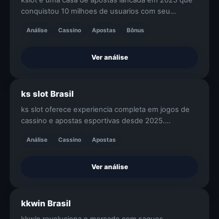
kslot e uma casa de apostas lancada em 2025 que
conquistou 10 milhoes de usuarios com seu
generoso bonus de 130% e saques expressos em
Análise
Cassino
Apostas
Bônus
10 minutos via Pix.
Ver análise
ks slot Brasil
ks slot oferece experiencia completa em jogos de
cassino e apostas esportivas desde 2025.
Licenciada pela Belgium Gaming Commission, reune
Análise
Cassino
Apostas
10 milhoes de usuario
Ver análise
kkwin Brasil