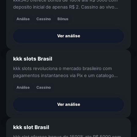
kkk345 oferece bonus de 180% ate R$ 5000 com
deposito inicial de apenas R$ 2. Cassino ao vivo
com dealers profissionais e cobertura de 16
Análise
Cassino
Bônus
modalidades esportivas
Ver análise
kkk slots Brasil
kkk slots revoluciona o mercado brasileiro com
pagamentos instantaneos via Pix e um catalogo
explosivo de 13 provedores premium. Deposite R$
Análise
Cassino
10 e ganhe ate 450%
Ver análise
kkk slot Brasil