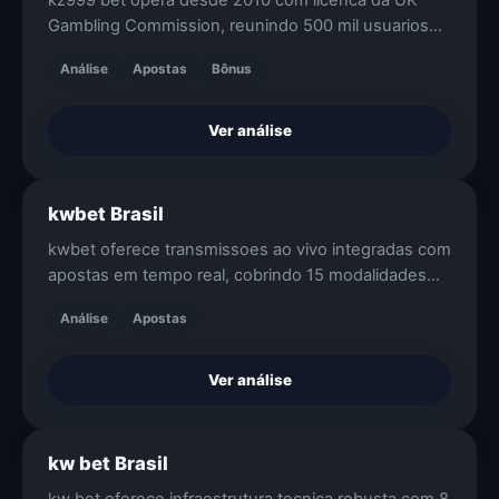
kz999 bet opera desde 2010 com licenca da UK
Gambling Commission, reunindo 500 mil usuarios
ativos. Oferece saques instantaneos ilimitados e
Análise
Apostas
Bônus
bonus de 300% ate R
Ver análise
kwbet Brasil
kwbet oferece transmissoes ao vivo integradas com
apostas em tempo real, cobrindo 15 modalidades
esportivas. Plataforma lancada em 2024 com foco
Análise
Apostas
em experiencia
Ver análise
kw bet Brasil