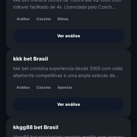
kkk slot oferece bonus de 1500% ate R$ 5000 com
rollover facilitado de 4x. Licenciada pelo Czech
Ministry of Finance desde 2009, atende 30 milhoes
Análise
Cassino
Bônus
de usuarios c
Ver análise
kkk bet Brasil
kkk bet combina experiencia desde 2005 com odds
altamente competitivas e uma ampla selecao de
esportes e jogos de cassino. Seguro e confiavel.
Análise
Cassino
Apostas
Ver análise
kkgg88 bet Brasil