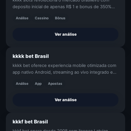
kkkk slots revoluciona o mercado brasileiro com
deposito inicial de apenas R$ 1 e bonus de 350%
ate R$ 6000. Plataforma completa com 8 categorias
Análise
Cassino
Bônus
de jogos e sup
Ver análise
kkkk bet Brasil
kkkk bet oferece experiencia mobile otimizada com
app nativo Android, streaming ao vivo integrado e
clube de fidelidade exclusivo. Plataforma com 50
Análise
App
Apostas
milhoes de
Ver análise
kkkf bet Brasil