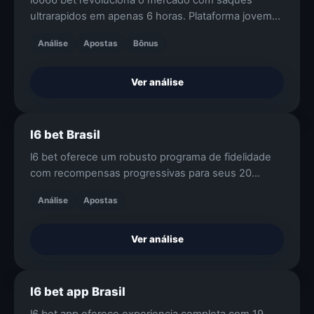
l6666 bet revoluciona o mercado com saques
ultrarapidos em apenas 6 horas. Plataforma jovem
que conecta 2 milhoes de usuarios desde 2007
Análise
Apostas
Bônus
com bonus de 1500% e te
Ver análise
l6 bet Brasil
l6 bet oferece um robusto programa de fidelidade
com recompensas progressivas para seus 20
milhoes de usuarios. Licenciada pela Greek EEEP
Análise
Apostas
desde 2025, combina c
Ver análise
l6 bet app Brasil