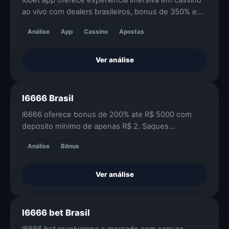
l6bet app oferece experiencia imersiva em cassino
ao vivo com dealers brasileiros, bonus de 350% e
saques ultrarapidos em 8 horas. Plataforma
Análise
App
Cassino
Apostas
completa com 10 es
Ver análise
l6666 Brasil
l6666 oferece bonus de 200% ate R$ 5000 com
deposito minimo de apenas R$ 2. Saques
processados em 2 horas via Pix e limite de ate R$
Análise
Bônus
20.000 por transacao.
Ver análise
l6666 bet Brasil