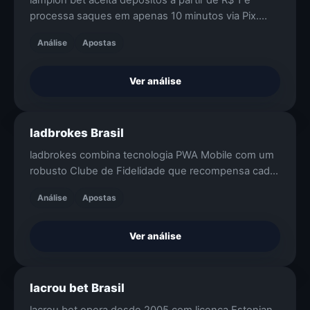
lampion bet aceita depositos a partir de R$ 1 e
processa saques em apenas 10 minutos via Pix.
Com 30 milhoes de usuarios desde 2014, oferece
Análise
Apostas
14 modalidades espo
Ver análise
ladbrokes Brasil
ladbrokes combina tecnologia PWA Mobile com um
robusto Clube de Fidelidade que recompensa cada
aposta. Saques ultrarapidos em 5 minutos via Pix e
Análise
Apostas
programa VIP c
Ver análise
lacrou bet Brasil