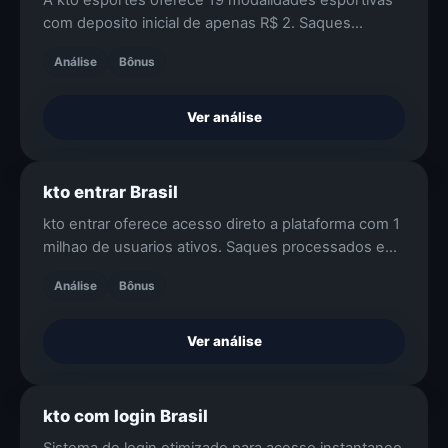
A kto esportes oferece 19 modalidades esportivas
com deposito inicial de apenas R$ 2. Saques
rapidos em 3 horas e bonus generoso de 1500%
Análise
Bônus
ate R$ 750 para novos
Ver análise
kto entrar Brasil
kto entrar oferece acesso direto a plataforma com 1
milhao de usuarios ativos. Saques processados em
10 minutos via Pix e bonus generoso de 320% para
Análise
Bônus
iniciar su
Ver análise
kto com login Brasil