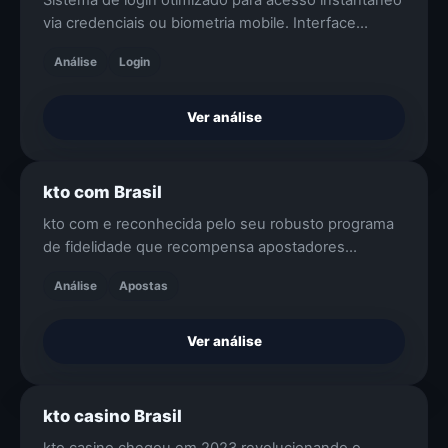
Sistema de login otimizado para acesso instantaneo
via credenciais ou biometria mobile. Interface
responsiva com autenticacao em dois fatores e
Análise
Login
recuperacao de s
Ver análise
kto com Brasil
kto com e reconhecida pelo seu robusto programa
de fidelidade que recompensa apostadores
regulares com beneficios exclusivos. Com 500 mil
Análise
Apostas
usuarios ativos e nota
Ver análise
kto casino Brasil