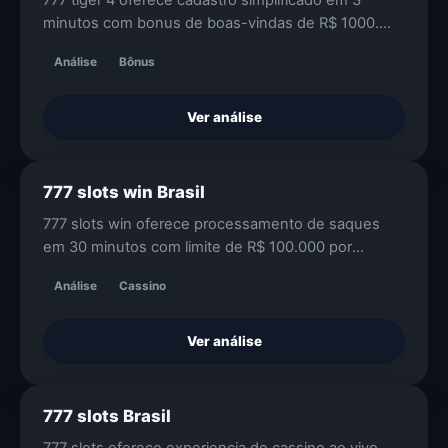
777 tiger 4 oferece cadastro simplificado em 3
minutos com bonus de boas-vindas de R$ 1000.
Licenciada pela Malta Gaming Authority desde
Análise
Bônus
2005, atende 500 mil us
Ver análise
777 slots win Brasil
777 slots win oferece processamento de saques
em 30 minutos com limite de R$ 100.000 por
transacao. Operando desde 2015 com licenca
Análise
Cassino
Estonian Gaming Authority, a
Ver análise
777 slots Brasil