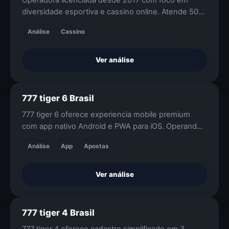
Operadora licenciada desde 2017 com foco em
diversidade esportiva e cassino online. Atende 50
milhoes de usuarios com 16 modalidades esportivas
Análise
Cassino
e 18 provedores
Ver análise
777 tiger 6 Brasil
777 tiger 6 oferece experiencia mobile premium
com app nativo Android e PWA para iOS. Operando
desde 2008, conquistou 10 milhoes de usuarios
Análise
App
Apostas
com foco em apostas
Ver análise
777 tiger 4 Brasil