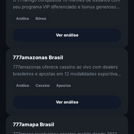
O 777amigo conquistou 10 milhoes de usuarios com
seu programa VIP diferenciado e bonus generoso
de 175%. Licenciado pela Italian ADM desde 2020,
Análise
Bônus
oferece experie
Ver análise
777amazonas Brasil
777amazonas oferece cassino ao vivo com dealers
brasileiros e apostas em 12 modalidades esportivas.
Licenciado pela Portuguese SRIJ desde 2008,
Análise
Cassino
Apostas
atende 50 milhoe
Ver análise
777amapa Brasil