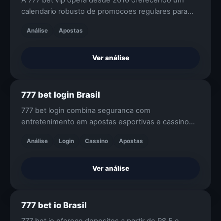
A 777 bet vip opera desde 2010 oferecendo um
calendario robusto de promocoes regulares para
seus 10 milhoes de usuarios. Licenciada pela
Análise
Apostas
Gibraltar Gambling Comm
Ver análise
777 bet login Brasil
777 bet login combina seguranca com
entretenimento em apostas esportivas e cassino
desde 2007, com licenca Danish Gambling Authority
Análise
Login
Cassino
Apostas
e 30 milhoes de usuarios.
Ver análise
777 bet io Brasil