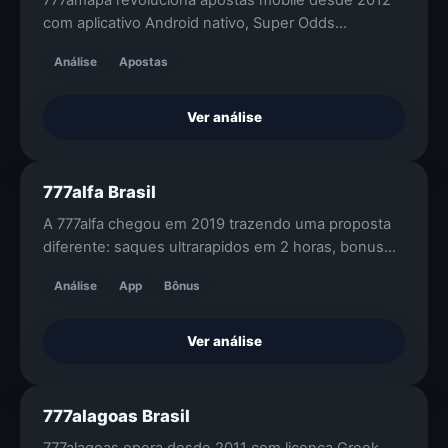
777amapa revoluciona apostas mobile desde 2012
com aplicativo Android nativo, Super Odds
diferenciadas e streaming ao vivo de eventos
Análise
Apostas
esportivos. Plataforma con
Ver análise
777alfa Brasil
A 777alfa chegou em 2019 trazendo uma proposta
diferente: saques ultrarapidos em 2 horas, bonus
com rollover baixissimo de 1x e suporte via
Análise
App
Bônus
WhatsApp e Telegram.
Ver análise
777alagoas Brasil