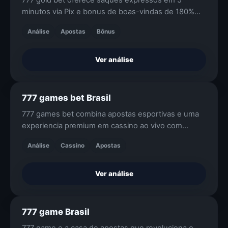
777 gold bet oferece saques expressos em 5
minutos via Pix e bonus de boas-vindas de 180%
ate R$ 600. Plataforma licenciada com 20 milhoes
Análise
Apostas
Bônus
de usuarios ativos de
Ver análise
777 games bet Brasil
777 games bet combina apostas esportivas e uma
experiencia premium em cassino ao vivo com
dealers reais, oferecendo confianca e seguranca
Análise
Cassino
Apostas
desde 2017.
Ver análise
777 game Brasil