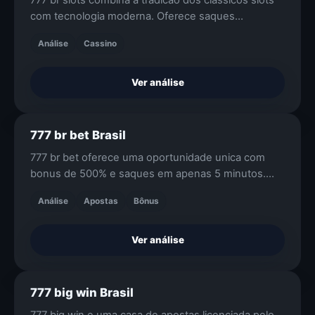
777 br slots combina a tradicao dos classicos slots
com tecnologia moderna. Oferece saques
expressos em 30 minutos via Pix e suporte
Análise
Cassino
dedicado em portugues com a
Ver análise
777 br bet Brasil
777 br bet oferece uma oportunidade unica com
bonus de 500% e saques em apenas 5 minutos.
Plataforma confiavel desde 2006, licenciada pela
Análise
Apostas
Bônus
Estonian Gaming Autho
Ver análise
777 big win Brasil