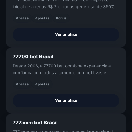
77759bet revoluciona o mercado com deposito
inicial de apenas R$ 2 e bonus generoso de 350%.
Plataforma jovem que conecta 2 milhoes de
Análise
Apostas
Bônus
usuarios atraves de 18 mo
Ver análise
77700 bet Brasil
Desde 2006, a 77700 bet combina experiencia e
confianca com odds altamente competitivas e
recursos inovadores, atraindo mais de 10 milhoes
Análise
Apostas
de usuarios.
Ver análise
777.com bet Brasil