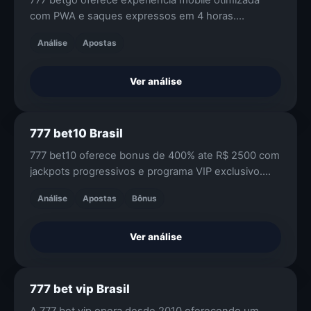
777 betgo oferece experiencia mobile otimizada
com PWA e saques expressos em 4 horas.
Licenciada pela Italian ADM desde 2008, atende 2
Análise
Apostas
milhoes de usuarios com f
Ver análise
777 bet10 Brasil
777 bet10 oferece bonus de 400% ate R$ 2500 com
jackpots progressivos e programa VIP exclusivo.
Plataforma com Lithuanian Gaming Control, 8
Análise
Apostas
Bônus
metodos de pagamento
Ver análise
777 bet vip Brasil