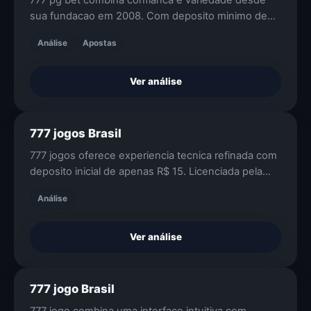
777 pg bet combina confianca e variedade desde
sua fundacao em 2008. Com deposito minimo de
R$ 300 e saques em 10 minutos, atende tanto
Análise
Apostas
iniciantes quanto experi
Ver análise
777 jogos Brasil
777 jogos oferece experiencia tecnica refinada com
deposito inicial de apenas R$ 15. Licenciada pela
Danish Gambling Authority desde 2020, reune 500
Análise
mil usuario
Ver análise
777 jogo Brasil