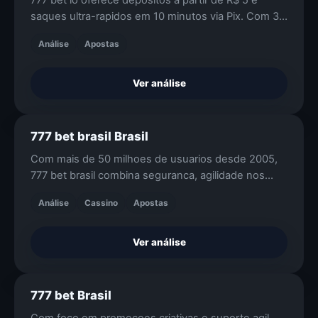
777 bet io oferece depositos a partir de R$ 5 e
saques ultra-rapidos em 10 minutos via Pix. Com 30
milhoes de usuarios ativos, a plataforma garante
Análise
Apostas
entretenimen
Ver análise
777 bet brasil Brasil
Com mais de 50 milhoes de usuarios desde 2005,
777 bet brasil combina seguranca, agilidade nos
saques e uma experiencia premium em apostas
Análise
Cassino
Apostas
esportivas e cassino.
Ver análise
777 bet Brasil