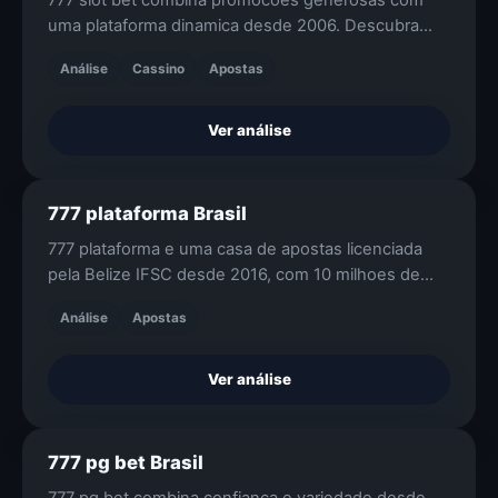
777 slot bet combina promocoes generosas com
uma plataforma dinamica desde 2006. Descubra
slots emocionantes, cashback e saque rapido em 5
Análise
Cassino
Apostas
minutos.
Ver análise
777 plataforma Brasil
777 plataforma e uma casa de apostas licenciada
pela Belize IFSC desde 2016, com 10 milhoes de
usuarios ativos. Oferece 19 modalidades esportivas
Análise
Apostas
e 7 provedores
Ver análise
777 pg bet Brasil