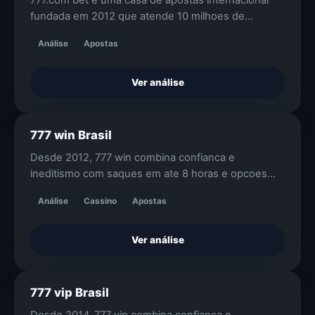
777.com bet e uma casa de apostas internacional
fundada em 2012 que atende 10 milhoes de
usuarios globalmente. Oferece deposito inicial de
Análise
Apostas
apenas R$ 1 e licenca
Ver análise
777 win Brasil
Desde 2012, 777 win combina confianca e
ineditismo com saques em ate 8 horas e opcoes
variadas como apostas politicas e slots
Análise
Cassino
Apostas
progressivos.
Ver análise
777 vip Brasil