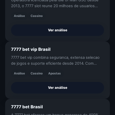
Operadora licenciada pela Isle of Man GSC desde
2013, o 7777 slot reune 20 milhoes de usuarios
globais com foco em seguranca regulatoria e
Análise
Cassino
diversificacao de mer
Ver análise
7777 bet vip Brasil
7777 bet vip combina seguranca, extensa selecao
de jogos e suporte eficiente desde 2014. Com
cassino ao vivo e esportes, e uma escolha de
Análise
Cassino
Apostas
qualidade.
Ver análise
7777 bet Brasil