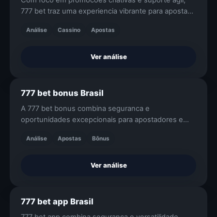
Com foco em promocoes criativas e suporte agil,
777 bet traz uma experiencia vibrante para apostas
esportivas e cassino, com opcoes de saque rapido.
Análise
Cassino
Apostas
Ver análise
777 bet bonus Brasil
A 777 bet bonus combina seguranca e
oportunidades excepcionais para apostadores e
jogadores. Fundada em 2017, ja atraiu meio milhao
Análise
Apostas
Bônus
de usuarios confiaveis.
Ver análise
777 bet app Brasil